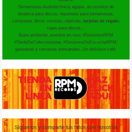
Tornamesas Audiotechnica, agujas, accesorios de
limpieza para discos, repuestos para tornamesas,
camisetas, libros, revistas, slipmats,
tarjetas de regalo
,
cajas para discos…
Buen ambiente, eventos en vivo: #SesionesRPM
#TardeDeColeccionistas, #SesionesDeEscuchaRPM;
gaseosas y cervezas artesanales. Un delicioso café.
Síguenos y comparte tus fotos con nosotros