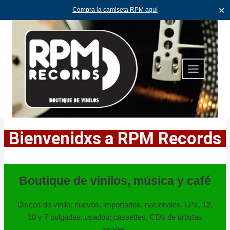
✕
Compra la camiseta RPM aquí
Skip
to
content
Bienvenidxs a
RPM Records
Boutique de vinilos, música y café
Discos de vinilo: nuevos, importados, nacionales, LPs, 12,
10 y 7 pulgadas, usados; cassettes, CDs de artistas
locales.